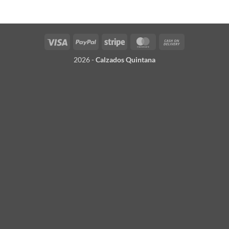
Visa
PayPal
Stripe
MasterCard
Cash
On
2026 -
Calzados Quintana
Delivery