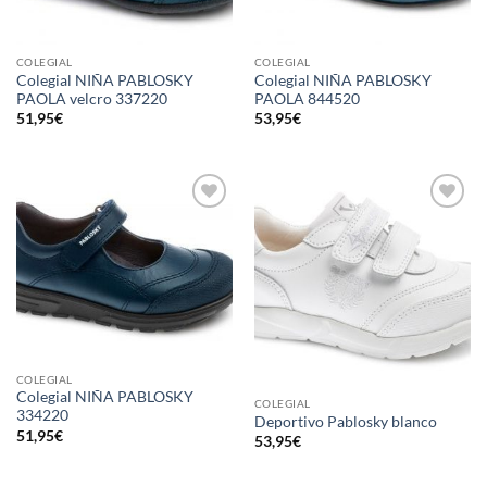
COLEGIAL
COLEGIAL
Colegial NIÑA PABLOSKY
Colegial NIÑA PABLOSKY
PAOLA velcro 337220
PAOLA 844520
51,95
€
53,95
€
Añadir
Añadir
a la
a la
lista de
lista de
deseos
deseos
COLEGIAL
Colegial NIÑA PABLOSKY
COLEGIAL
334220
Deportivo Pablosky blanco
51,95
€
53,95
€