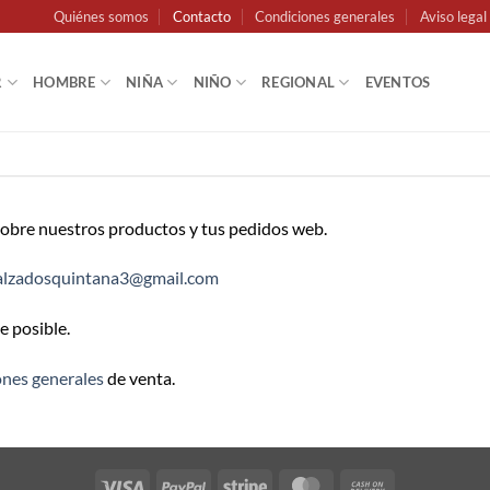
Quiénes somos
Contacto
Condiciones generales
Aviso legal
R
HOMBRE
NIÑA
NIÑO
REGIONAL
EVENTOS
sobre nuestros productos y tus pedidos web.
alzadosquintana3@gmail.com
 posible.
ones generales
de venta.
Visa
PayPal
Stripe
MasterCard
Cash