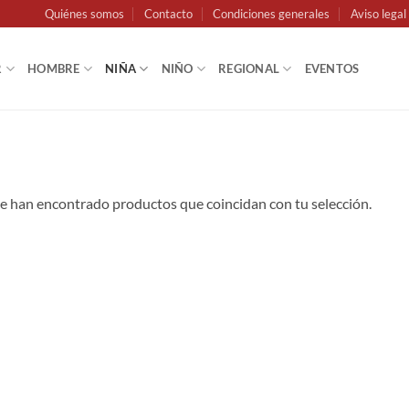
Quiénes somos
Contacto
Condiciones generales
Aviso legal
R
HOMBRE
NIÑA
NIÑO
REGIONAL
EVENTOS
e han encontrado productos que coincidan con tu selección.