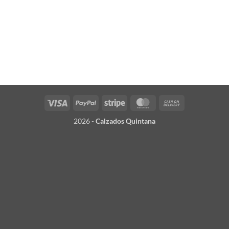
Visa
PayPal
Stripe
MasterCard
Cash
On
2026 -
Calzados Quintana
Delivery