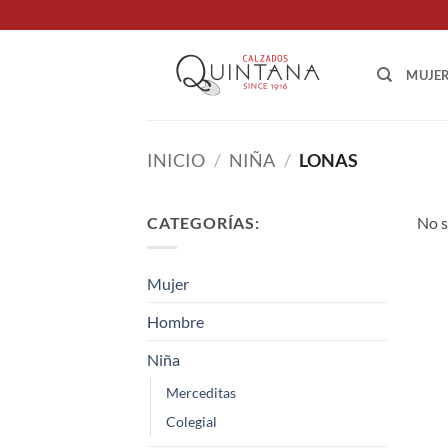
Saltar
al
contenido
MUJE
INICIO
/
NIÑA
/
LONAS
CATEGORÍAS:
No s
Mujer
Hombre
Niña
Merceditas
Colegial