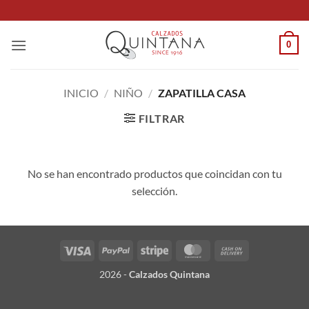
Saltar
al
contenido
0
INICIO
/
NIÑO
/
ZAPATILLA CASA
FILTRAR
No se han encontrado productos que coincidan con tu
selección.
Visa
PayPal
Stripe
MasterCard
Cash
On
2026 -
Calzados Quintana
Delivery