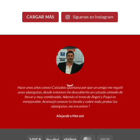
CARGAR MÁS
Síguenos en Instagram
Hace unos años conocí Calzados Quintana por que un amigo me regaló
unas alpargatas, desde entonces he descubierto un calzado cómodo de
llevar y muy combinable. Además el trato de Ángel y Paqui es
inmejorable. Aconsejó conocer la tienda y sobre todo, probar las
alpargatas, me encantan ?
Alejandro Morant
Visa
PayPal
Stripe
MasterCard
Cash