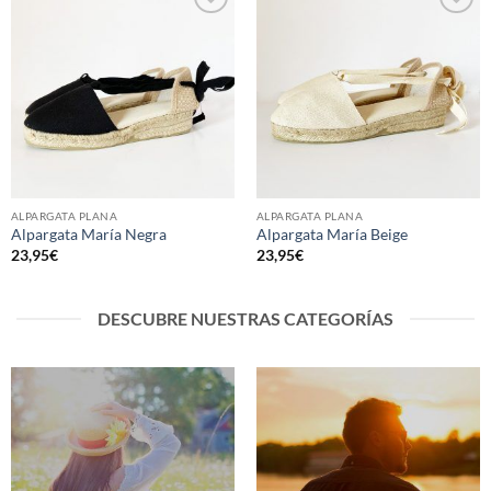
Añadir
Añadir
a la
a la
lista de
lista de
deseos
deseos
ALPARGATA PLANA
ALPARGATA PLANA
Alpargata María Negra
Alpargata María Beige
23,95
€
23,95
€
DESCUBRE NUESTRAS CATEGORÍAS