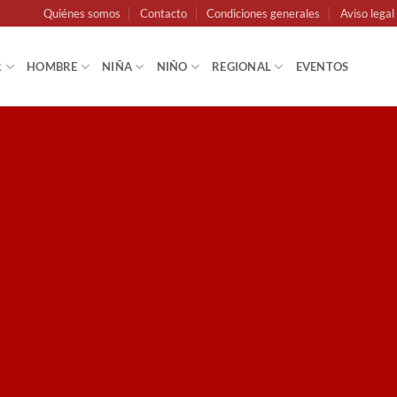
Quiénes somos
Contacto
Condiciones generales
Aviso legal
R
HOMBRE
NIÑA
NIÑO
REGIONAL
EVENTOS
SSAGE BOX ELEM
Create beautiful Call to Action areas.