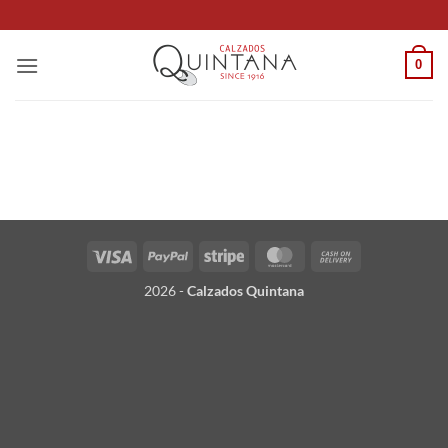
Saltar
al
contenido
0
Visa
PayPal
Stripe
MasterCard
Cash
On
2026 -
Calzados Quintana
Delivery